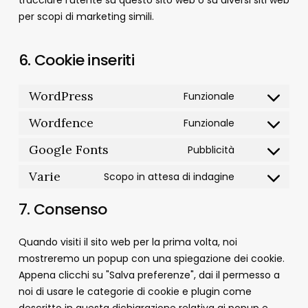
tracciare l'utente su questo sito web o su diversi siti web
per scopi di marketing simili.
6. Cookie inseriti
WordPress
Funzionale
Consent
to
Wordfence
Funzionale
Consent
service
to
Google Fonts
Pubblicità
wordpress
Consent
service
to
Varie
Scopo in attesa di indagine
wordfence
Consent
service
to
7. Consenso
google-
service
fonts
varie
Quando visiti il sito web per la prima volta, noi
mostreremo un popup con una spiegazione dei cookie.
Appena clicchi su "Salva preferenze", dai il permesso a
noi di usare le categorie di cookie e plugin come