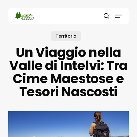
Skip
to
Menu
main
search
content
Territorio
Un Viaggio nella
Valle di Intelvi: Tra
Cime Maestose e
Tesori Nascosti